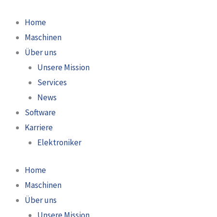
Zum
Preisspanne:
Inhalt
46.880,00 €
Home
springen
bis
Maschinen
61.450,00 €
Über uns
Unsere Mission
Services
News
Software
Karriere
Elektroniker
Home
Maschinen
Über uns
Unsere Mission